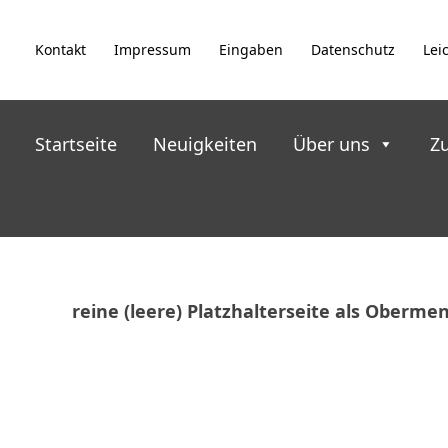
Zum
Inhalt
Kontakt
Impressum
Eingaben
Datenschutz
Lei
springen
Startseite
Neuigkeiten
Über uns
Z
reine (leere) Platzhalterseite als Oberme