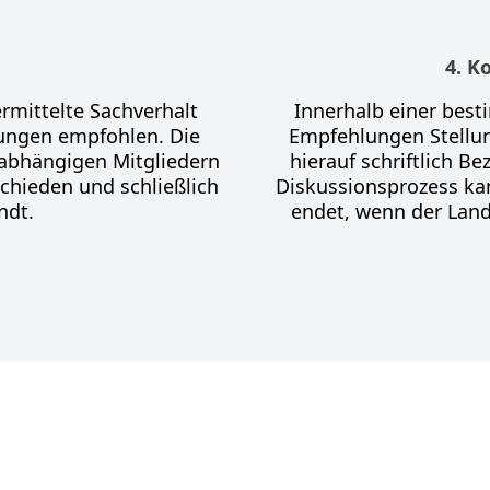
4. K
rmittelte Sachverhalt
Innerhalb einer best
rungen empfohlen. Die
Empfehlungen Stellu
nabhängigen Mitgliedern
hierauf schriftlich B
schieden und schließlich
Diskussionsprozess ka
ndt.
endet, wenn der Land