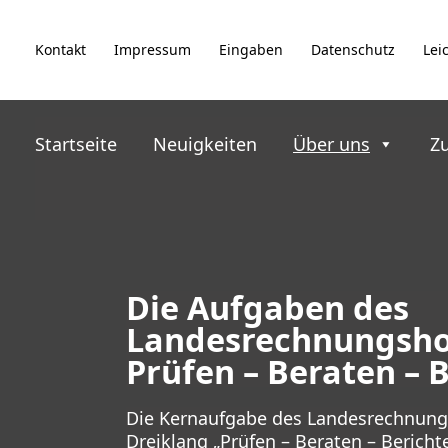
Zum
Inhalt
Kontakt
Impressum
Eingaben
Datenschutz
Lei
springen
Startseite
Neuigkeiten
Über uns
Z
Die Aufgaben des
Landesrechnungsho
Prüfen – Beraten – 
Die Kernaufgabe des Landesrechnungs
Dreiklang „Prüfen – Beraten – Berichte